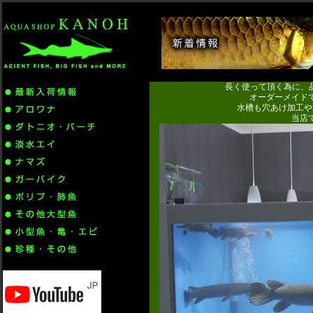
長く使って頂く為に、
オーダーメイド
水槽も穴あけ加工や
当店